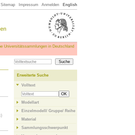
Sitemap
Impressum
Anmelden
English
een
iche Universitätssammlungen in Deutschland
Erweiterte Suche
Volltext
OK
Modellart
Einzelmodell/ Gruppe/ Reihe
k)
Material
Sammlungsschwerpunkt