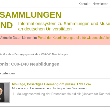
Kontakt
Newsletter
SSAMMLUNGEN
AND
Informationssystem zu Sammlungen und Mus
an deutschen Universitäten
. Aktuelle Daten können im
Portal der Koordinierungsstelle für wissenschaftl
lle Modelle
»
Bezugsgegenstände
» C00-D48 Neubildungen
bnis: C00-D48 Neubildungen
e
gefunden
Moulage, Bösartiges Haemangiom (Nase), 17x17 cm
Modelle von Lebewesen und biologischen Systemen
Moulagensammlung der Rostocker Hautklinik (Universität Rostoc