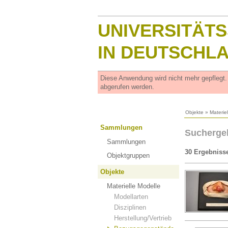
UNIVERSITÄT
IN DEUTSCHL
Diese Anwendung wird nicht mehr gepflegt
abgerufen werden.
Objekte
»
Materie
Sammlungen
Sucherge
Sammlungen
30 Ergebniss
Objektgruppen
Objekte
Materielle Modelle
Modellarten
Disziplinen
Herstellung/Vertrieb