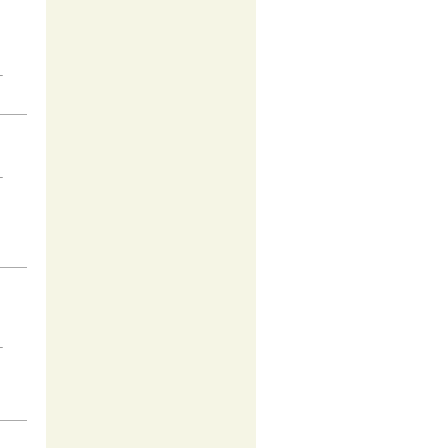
-
-
-