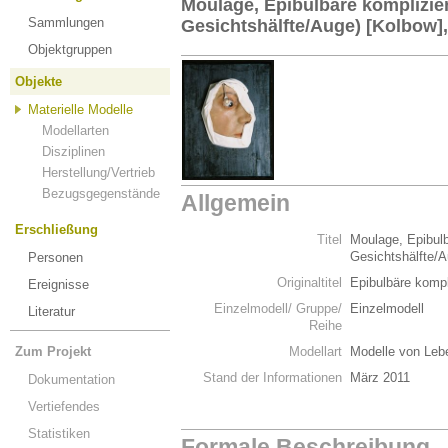
Moulage, Epibulbäre komplizie
Sammlungen
Gesichtshälfte/Auge) [Kolbow],
Objektgruppen
Objekte
Materielle Modelle
Modellarten
Disziplinen
Herstellung/Vertrieb
Bezugsgegenstände
Allgemein
Erschließung
Titel
Moulage, Epibulb
Gesichtshälfte/A
Personen
Originaltitel
Epibulbäre kompl
Ereignisse
Einzelmodell/ Gruppe/
Einzelmodell
Literatur
Reihe
Zum Projekt
Modellart
Modelle von Leb
Stand der Informationen
März 2011
Dokumentation
Vertiefendes
Statistiken
Formale Beschreibung