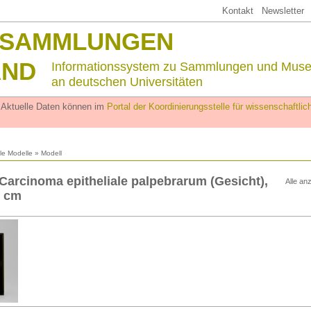
Kontakt
Newsletter
SSAMMLUNGEN
AND
Informationssystem zu Sammlungen und Mus
an deutschen Universitäten
. Aktuelle Daten können im
Portal der Koordinierungsstelle für wissenschaftl
lle Modelle
» Modell
Carcinoma epitheliale palpebrarum (Gesicht),
Alle an
8 cm