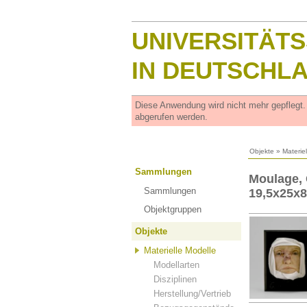
UNIVERSITÄT
IN DEUTSCHL
Diese Anwendung wird nicht mehr gepflegt
abgerufen werden.
Objekte
»
Materie
Sammlungen
Moulage, 
Sammlungen
19,5x25x
Objektgruppen
Objekte
Materielle Modelle
Modellarten
Disziplinen
Herstellung/Vertrieb