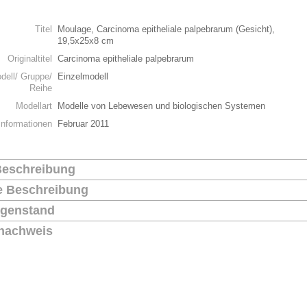
n
Titel
Moulage, Carcinoma epitheliale palpebrarum (Gesicht),
19,5x25x8 cm
Originaltitel
Carcinoma epitheliale palpebrarum
dell/ Gruppe/
Einzelmodell
Reihe
Modellart
Modelle von Lebewesen und biologischen Systemen
Informationen
Februar 2011
Beschreibung
he Beschreibung
genstand
nachweis