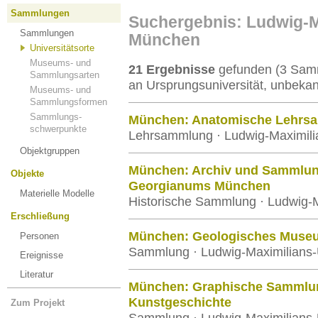
Sammlungen
Suchergebnis: Ludwig-M
Sammlungen
München
Universitätsorte
Museums- und
21 Ergebnisse
gefunden (3 Samm
Sammlungsarten
an Ursprungsuniversität, unbekan
Museums- und
Sammlungsformen
Sammlungs-
München: Anatomische Lehrs
schwerpunkte
Lehrsammlung · Ludwig-Maximili
Objektgruppen
München: Archiv und Sammlun
Objekte
Georgianums München
Materielle Modelle
Historische Sammlung · Ludwig-M
Erschließung
München: Geologisches Mus
Personen
Sammlung · Ludwig-Maximilians-
Ereignisse
Literatur
München: Graphische Sammlung
Kunstgeschichte
Zum Projekt