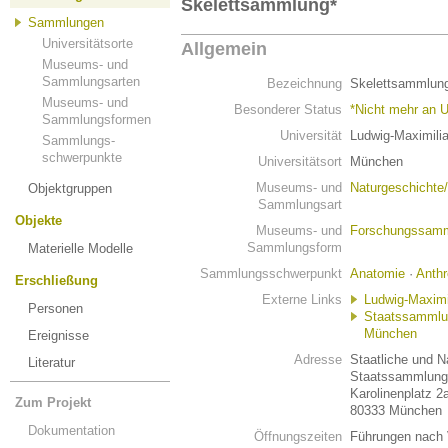
Skelettsammlung*
Sammlungen
Universitätsorte
Allgemein
Museums- und
Sammlungsarten
Bezeichnung
Skelettsammlun
Museums- und
Besonderer Status
*Nicht mehr an U
Sammlungsformen
Universität
Ludwig-Maximili
Sammlungs-
schwerpunkte
Universitätsort
München
Museums- und
Naturgeschichte
Objektgruppen
Sammlungsart
Objekte
Museums- und
Forschungssam
Sammlungsform
Materielle Modelle
Sammlungsschwerpunkt
Anatomie
·
Anthr
Erschließung
Externe Links
Ludwig-Maximi
Personen
Staatssammlun
München
Ereignisse
Adresse
Staatliche und 
Literatur
Staatssammlung 
Karolinenplatz 2
Zum Projekt
80333 München
Dokumentation
Öffnungszeiten
Führungen nach 