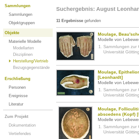
Sammlungen
Suchergebnis: August Leonhar
Sammlungen
11 Ergebnisse
gefunden
Objektgruppen
Objekte
Moulage, Beau'sche
Modelle von Lebewe
Materielle Modelle
Sammlungen zur G
Modellarten
Universität Göttin
Disziplinen
Herstellung/Vertrieb
Bezugsgegenstände
Moulage, Epitheli
[Leonhardt]
Erschließung
Modelle von Lebewe
Personen
Sammlungen zur G
Universität Göttin
Ereignisse
Literatur
Moulage, Folliculiti
abscedens (Kopf) 
Zum Projekt
Modelle von Lebewe
Dokumentation
Sammlungen zur G
Universität Göttin
Vertiefendes