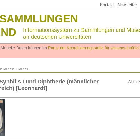
Kontakt
Newsletter
SSAMMLUNGEN
AND
Informationssystem zu Sammlungen und Mus
an deutschen Universitäten
. Aktuelle Daten können im
Portal der Koordinierungsstelle für wissenschaftl
lle Modelle
» Modell
Syphilis I und Diphtherie (männlicher
Alle an
reich) [Leonhardt]