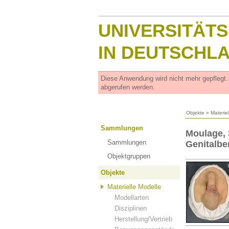
UNIVERSITÄT
IN DEUTSCHL
Diese Anwendung wird nicht mehr gepflegt
abgerufen werden.
Objekte
»
Materie
Sammlungen
Moulage, 
Sammlungen
Genitalbe
Objektgruppen
Objekte
Materielle Modelle
Modellarten
Disziplinen
Herstellung/Vertrieb