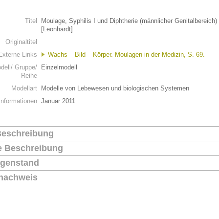
n
Titel
Moulage, Syphilis I und Diphtherie (männlicher Genitalbereich)
[Leonhardt]
Originaltitel
Externe Links
Wachs – Bild – Körper. Moulagen in der Medizin, S. 69.
dell/ Gruppe/
Einzelmodell
Reihe
Modellart
Modelle von Lebewesen und biologischen Systemen
Informationen
Januar 2011
Beschreibung
he Beschreibung
genstand
nachweis