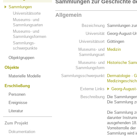
Sammlungen zur Geschichte de
Sammlungen
Universitätsorte
Allgemein
Museums- und
Sammlungsarten
Bezeichnung
Sammlungen zur 
Museums- und
Universität
Georg-August-Uni
Sammlungsformen
Universitätsort
Göttingen
Sammlungs-
schwerpunkte
Museums- und
Medizin
Sammlungsart
Objektgruppen
Museums- und
Historische Sa
Objekte
Sammlungsform
Sammlungsschwerpunkt
Dermatologie
·
G
Materielle Modelle
Medizingeschich
Erschließung
Externe Links
Georg-August-
Personen
Beschreibung
Die Sammlungen
Die Sammlung zu
Ereignisse
Literatur
Die Sammlung zu
darunter Instru
ausgehenden 18. 
Zum Projekt
Vorreiterrolle de
Dokumentation
Sammlung wird in