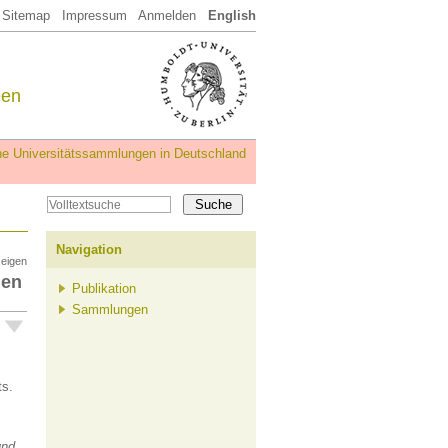
Sitemap
Impressum
Anmelden
English
een
iche Universitätssammlungen in Deutschland
Navigation
zeigen
gen
Publikation
Sammlungen
ts.
und