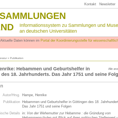
Kontakt
Newsletter
SSAMMLUNGEN
AND
Informationssystem zu Sammlungen und Mus
an deutschen Universitäten
. Aktuelle Daten können im
Portal der Koordinierungsstelle für wissenschaftl
teratur
» Publikation
enrike: Hebammen und Geburtshelfer in
Alle an
 des 18. Jahrhunderts. Das Jahr 1751 und seine Fol
on
Autor/Hrsg.
Hampe, Henrike
Publikation
Hebammen und Geburtshelfer in Göttingen des 18. Jahrhunder
Das Jahr 1751 und seine Folgen
hische Details
in:
Von der Wehemutter zur Hebamme : die Gründung von
Hebammenschulen mit Blick auf ihren politischen Stellenwert 