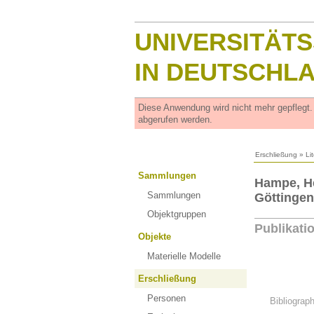
UNIVERSITÄT
IN DEUTSCHL
Diese Anwendung wird nicht mehr gepflegt
abgerufen werden.
Erschließung
»
Li
Sammlungen
Hampe, H
Sammlungen
Göttingen
Objektgruppen
Publikati
Objekte
Materielle Modelle
Erschließung
Personen
Bibliograp