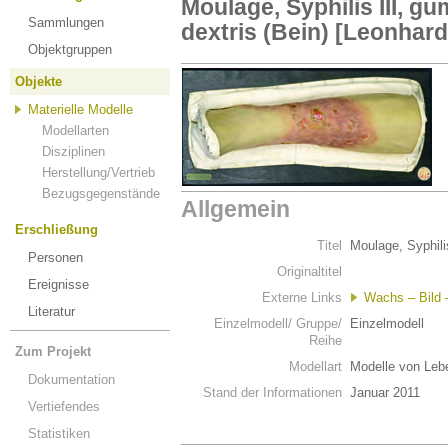
Moulage, Syphilis III, g
Sammlungen
dextris (Bein) [Leonhard
Objektgruppen
Objekte
Materielle Modelle
Modellarten
Disziplinen
Herstellung/Vertrieb
Bezugsgegenstände
Allgemein
Erschließung
Titel
Moulage, Syphili
Personen
Originaltitel
Ereignisse
Externe Links
Wachs – Bild –
Literatur
Einzelmodell/ Gruppe/
Einzelmodell
Reihe
Zum Projekt
Modellart
Modelle von Leb
Dokumentation
Stand der Informationen
Januar 2011
Vertiefendes
Statistiken