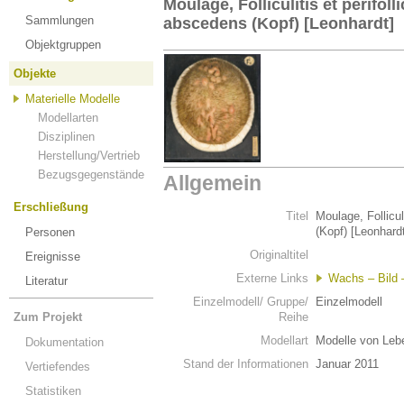
Moulage, Folliculitis et perifoll
Sammlungen
abscedens (Kopf) [Leonhardt]
Objektgruppen
Objekte
Materielle Modelle
Modellarten
Disziplinen
Herstellung/Vertrieb
Bezugsgegenstände
Allgemein
Erschließung
Titel
Moulage, Follicul
(Kopf) [Leonhard
Personen
Originaltitel
Ereignisse
Externe Links
Wachs – Bild –
Literatur
Einzelmodell/ Gruppe/
Einzelmodell
Zum Projekt
Reihe
Modellart
Modelle von Leb
Dokumentation
Stand der Informationen
Januar 2011
Vertiefendes
Statistiken