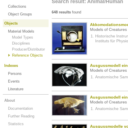
Search result: Animal/Human
Collections
648 results
found
Object Groups
Objects
Akkomodationsmod
Models of Creatures 
Material Models
Historische Inst
Model Types
Instituts für Physi
Disciplines
Producer/Distributor
Reference Objects
Indexes
Ausgussmodell ein
Models of Creatures 
Persons
Anatomische Samm
Events
Literature
Ausgussmodell ein
About
Models of Creatures 
Documentation
Anatomische Samm
Further Reading
Statistics
Ausgussmodelle vo