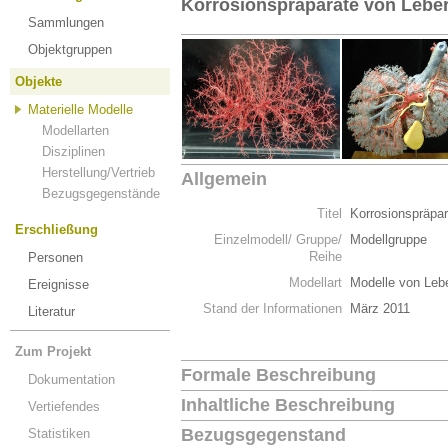
Korrosionspräparate von Lebe
Sammlungen
Objektgruppen
Objekte
Materielle Modelle
Modellarten
Disziplinen
Herstellung/Vertrieb
Allgemein
Bezugsgegenstände
Titel
Korrosionspräpa
Erschließung
Einzelmodell/ Gruppe/
Modellgruppe
Reihe
Personen
Modellart
Modelle von Leb
Ereignisse
Stand der Informationen
März 2011
Literatur
Zum Projekt
Formale Beschreibung
Dokumentation
Inhaltliche Beschreibung
Vertiefendes
Bezugsgegenstand
Statistiken