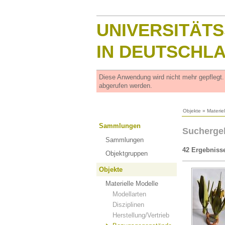
UNIVERSITÄT
IN DEUTSCHL
Diese Anwendung wird nicht mehr gepflegt
abgerufen werden.
Objekte
»
Materie
Sammlungen
Sucherge
Sammlungen
42 Ergebniss
Objektgruppen
Objekte
Materielle Modelle
Modellarten
Disziplinen
Herstellung/Vertrieb