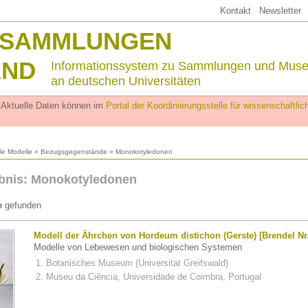
Kontakt
Newsletter
SSAMMLUNGEN
AND
Informationssystem zu Sammlungen und Mus
an deutschen Universitäten
. Aktuelle Daten können im
Portal der Koordinierungsstelle für wissenschaftl
lle Modelle
»
Bezugsgegenstände
» Monokotyledonen
bnis: Monokotyledonen
e
gefunden
Modell der Ährchen von Hordeum distichon (Gerste) [Brendel Nr.
Modelle von Lebewesen und biologischen Systemen
Botanisches Museum (Universität Greifswald)
Museu da Ciência, Universidade de Coimbra, Portugal