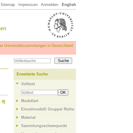
Sitemap
Impressum
Anmelden
English
een
iche Universitätssammlungen in Deutschland
Erweiterte Suche
Volltext
OK
Modellart
 9]
Einzelmodell/ Gruppe/ Reihe
Material
Sammlungsschwerpunkt