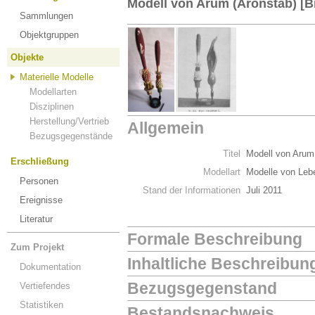
Modell von Arum (Aronstab) [Br
Sammlungen
Objektgruppen
Objekte
Materielle Modelle
Modellarten
Disziplinen
Herstellung/Vertrieb
Allgemein
Bezugsgegenstände
Titel
Modell von Arum 
Erschließung
Modellart
Modelle von Leb
Personen
Stand der Informationen
Juli 2011
Ereignisse
Literatur
Formale Beschreibung
Zum Projekt
Inhaltliche Beschreibun
Dokumentation
Bezugsgegenstand
Vertiefendes
Statistiken
Bestandsnachweis