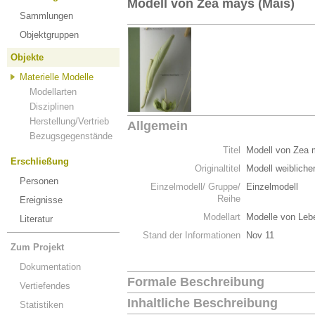
Modell von Zea mays (Mais)
Sammlungen
Objektgruppen
Objekte
Materielle Modelle
Modellarten
Disziplinen
Herstellung/Vertrieb
Allgemein
Bezugsgegenstände
Titel
Modell von Zea 
Erschließung
Originaltitel
Modell weibliche
Personen
Einzelmodell/ Gruppe/
Einzelmodell
Reihe
Ereignisse
Modellart
Modelle von Leb
Literatur
Stand der Informationen
Nov 11
Zum Projekt
Dokumentation
Formale Beschreibung
Vertiefendes
Inhaltliche Beschreibung
Statistiken