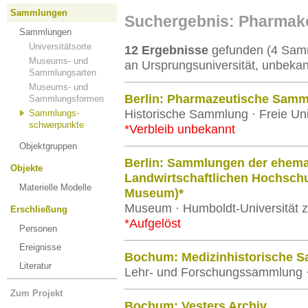
Sammlungen
Suchergebnis: Pharmak
Sammlungen
Universitätsorte
12 Ergebnisse
gefunden (4 Samm
Museums- und
an Ursprungsuniversität, unbekan
Sammlungsarten
Museums- und
Berlin: Pharmazeutische Sam
Sammlungsformen
Historische Sammlung · Freie Univ
Sammlungs-
schwerpunkte
*Verbleib unbekannt
Objektgruppen
Berlin: Sammlungen der ehema
Objekte
Landwirtschaftlichen Hochschu
Materielle Modelle
Museum)*
Museum · Humboldt-Universität z
Erschließung
*Aufgelöst
Personen
Ereignisse
Bochum: Medizinhistorische 
Literatur
Lehr- und Forschungssammlung ·
Zum Projekt
Bochum: Vesters Archiv