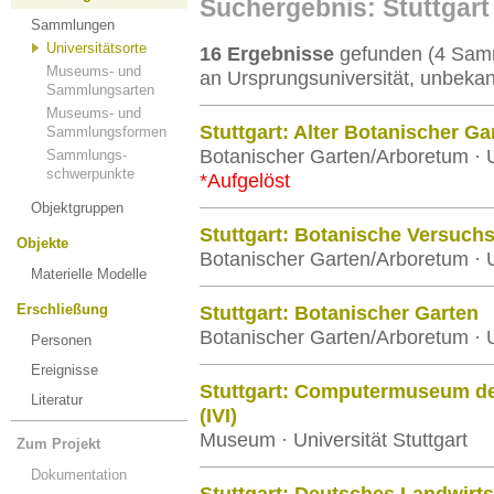
Suchergebnis: Stuttgart
Sammlungen
Universitätsorte
16 Ergebnisse
gefunden (4 Samm
Museums- und
an Ursprungsuniversität, unbekan
Sammlungsarten
Museums- und
Stuttgart: Alter Botanischer Ga
Sammlungsformen
Botanischer Garten/Arboretum · 
Sammlungs-
schwerpunkte
*Aufgelöst
Objektgruppen
Stuttgart: Botanische Versuchs
Objekte
Botanischer Garten/Arboretum · Un
Materielle Modelle
Erschließung
Stuttgart: Botanischer Garten
Botanischer Garten/Arboretum · 
Personen
Ereignisse
Stuttgart: Computermuseum des
Literatur
(IVI)
Museum · Universität Stuttgart
Zum Projekt
Dokumentation