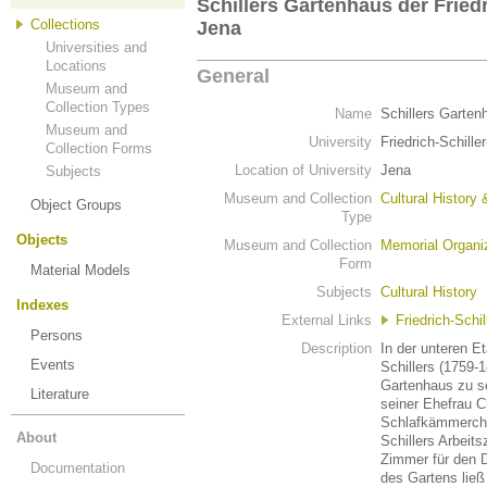
Schillers Gartenhaus der Friedr
Collections
Jena
Universities and
Locations
General
Museum and
Collection Types
Name
Schillers Gartenh
Museum and
University
Friedrich-Schille
Collection Forms
Location of University
Jena
Subjects
Museum and Collection
Cultural History 
Object Groups
Type
Objects
Museum and Collection
Memorial Organi
Form
Material Models
Subjects
Cultural History
Indexes
External Links
Friedrich-Schil
Persons
Description
In der unteren E
Events
Schillers (1759-
Gartenhaus zu se
Literature
seiner Ehefrau C
Schlafkämmerche
About
Schillers Arbeit
Zimmer für den D
Documentation
des Gartens ließ