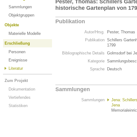
Pester, Thomas: Schillers Gart
Sammlungen
historische Gartenplan von 17
Objektgruppen
Publikation
Objekte
Autor/Hrsg.
Pester, Thomas
Materielle Modelle
Publikation
Schillers Garten
Erschließung
1799
Personen
Bibliographische Details
Golmsdorf bei Je
Ereignisse
Kategorie
Sammlungsbesch
Literatur
Sprache
Deutsch
Zum Projekt
Sammlungen
Dokumentation
Vertiefendes
Sammlungen
Jena: Schiller
Jena
Statistiken
Memorialeinric