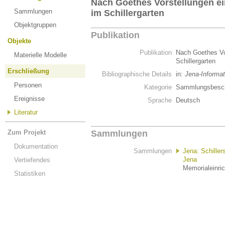
Nach Goethes Vorstellungen ei
Sammlungen
im Schillergarten
Objektgruppen
Publikation
Objekte
Publikation
Nach Goethes Vor
Materielle Modelle
Schillergarten
Erschließung
Bibliographische Details
in:
Jena-Informat
Personen
Kategorie
Sammlungsbesch
Ereignisse
Sprache
Deutsch
Literatur
Zum Projekt
Sammlungen
Dokumentation
Sammlungen
Jena: Schiller
Jena
Vertiefendes
Memorialeinric
Statistiken