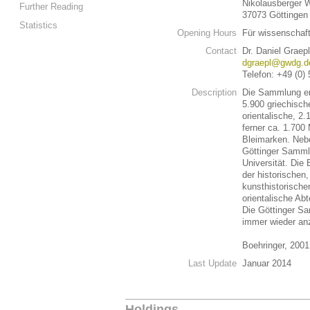
Nikolausberger 
Further Reading
37073 Göttingen
Statistics
Opening Hours
Für wissenschaf
Contact
Dr. Daniel Graep
dgraepl@gwdg.d
Telefon: +49 (0)
Description
Die Sammlung en
5.900 griechisch
orientalische, 2.
ferner ca. 1.700
Bleimarken. Neb
Göttinger Samml
Universität. Die
der historischen
kunsthistorische
orientalische Abt
Die Göttinger S
immer wieder an
Boehringer, 200
Last Update
Januar 2014
Holdings