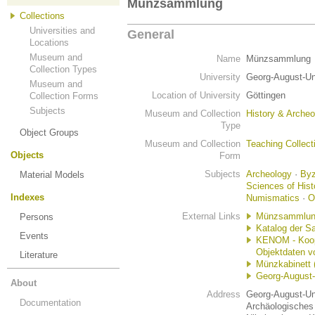
Münzsammlung
Collections
Universities and
General
Locations
Museum and
Name
Münzsammlung
Collection Types
University
Georg-August-Uni
Museum and
Location of University
Göttingen
Collection Forms
Subjects
Museum and Collection
History & Archeo
Type
Object Groups
Museum and Collection
Teaching Collect
Objects
Form
Subjects
Archeology
·
Byz
Material Models
Sciences of Hist
Indexes
Numismatics
·
O
External Links
Münzsammlu
Persons
Katalog der S
Events
KENOM - Koope
Objektdaten 
Literature
Münzkabinett (
Georg-August-
About
Address
Georg-August-Uni
Documentation
Archäologisches 