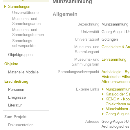
Münzsammlung
Sammlungen
Universitätsorte
Allgemein
Museums- und
Sammlungsarten
Bezeichnung
Münzsammlung
Museums- und
Universität
Georg-August-Uni
Sammlungsformen
Universitätsort
Göttingen
Sammlungs-
schwerpunkte
Museums- und
Geschichte & Ar
Sammlungsart
Objektgruppen
Museums- und
Lehrsammlung
Objekte
Sammlungsform
Sammlungsschwerpunkt
Archäologie
·
Byz
Materielle Modelle
Historische Hilf
Erschließung
Altertumswissen
Externe Links
Münzsammlu
Personen
Katalog der S
Ereignisse
KENOM - Koope
Objektdaten 
Literatur
Münzkabinett (
Georg-August-
Zum Projekt
Adresse
Georg-August-Uni
Dokumentation
Archäologisches 