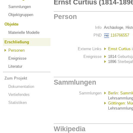
Ernst Curtius (1814-189
Sammlungen
Objektgruppen
Person
Objekte
Info
Archäologe, Histo
Materielle Modelle
PND
116766557
Erschließung
Externe Links
Ernst Curtius 
Personen
Ereignisse
1814
Geburtsj
Ereignisse
1896
Sterbeja
Literatur
Zum Projekt
Sammlungen
Dokumentation
Sammlungen
Berlin: Samml
Vertiefendes
Lehrsammlung 
Statistiken
Göttingen: M
Lehrsammlung 
Wikipedia