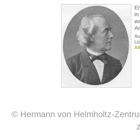
Er
in
wa
Ar
A
Li
Al
© Hermann von Helmholtz-Zentrum 