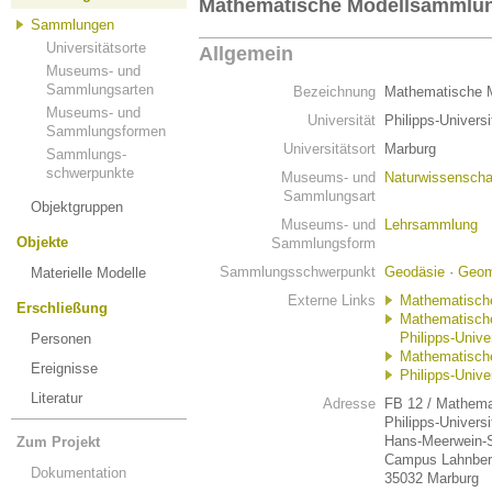
Mathematische Modellsammlu
Sammlungen
Universitätsorte
Allgemein
Museums- und
Sammlungsarten
Bezeichnung
Mathematische 
Museums- und
Universität
Philipps-Univers
Sammlungsformen
Universitätsort
Marburg
Sammlungs-
schwerpunkte
Museums- und
Naturwissenscha
Sammlungsart
Objektgruppen
Museums- und
Lehrsammlung
Objekte
Sammlungsform
Sammlungsschwerpunkt
Geodäsie
·
Geom
Materielle Modelle
Externe Links
Mathematisch
Erschließung
Mathematisch
Philipps-Unive
Personen
Mathematische
Ereignisse
Philipps-Unive
Literatur
Adresse
FB 12 / Mathemat
Philipps-Univers
Hans-Meerwein-S
Zum Projekt
Campus Lahnber
Dokumentation
35032 Marburg