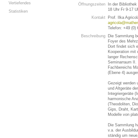
Vertiefendes
Öffnungszeiten
In der Bibliothe
18 Uhr Fr 9-17 U
Statistiken
Kontakt
Prof. Ilka Agrico
agricola@mathem
Telefon: +49 (0)
Beschreibung
Die Sammlung be
Foyer des Mehrz
Dort findet sich 
Kooperation mit
langer Rechensc
Seminarraum II. E
Fachbereichs Ma
(Ebene 4) ausges
Gezeigt werden 
und Altgeräte de
Integriergeräte (
harmonische Ana
(Theodoliten, Di
Gips, Draht, Kar
Modelle von plat
Die Sammlung ha
v.a. der Ausbild
ständig um neue,