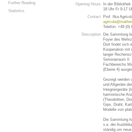
Further Reading
Opening Hours
In der Bibliothe
18 Uhr Fr 9-17 U
Statistics
Contact
Prof. Ilka Agrico
agricola@mathem
Telefon: +49 (0)
Description
Die Sammlung be
Foyer des Mehrz
Dort findet sich 
Kooperation mit
langer Rechensc
Seminarraum II. E
Fachbereichs Ma
(Ebene 4) ausges
Gezeigt werden 
und Altgeräte de
Integriergeräte (
harmonische Ana
(Theodoliten, Di
Gips, Draht, Kar
Modelle von plat
Die Sammlung ha
v.a. der Ausbild
ständig um neue,