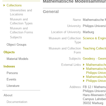
Mathematische Modellsammlu
Collections
Universities and
General
Locations
Museum and
Name
Mathematische 
Collection Types
University
Philipps-Univers
Museum and
Location of University
Marburg
Collection Forms
Subjects
Museum and Collection
Science & Engin
Type
Object Groups
Museum and Collection
Teaching Collect
Objects
Form
Subjects
Geodesy
·
Geom
Material Models
External Links
Mathematisch
Indexes
Mathematisch
Philipps-Unive
Persons
Mathematische
Events
Philipps-Unive
Literature
Address
FB 12 / Mathemat
Philipps-Univers
Hans-Meerwein-S
About
Campus Lahnber
Documentation
35032 Marburg