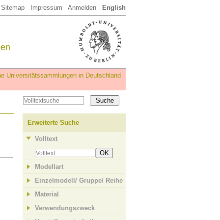
Sitemap
Impressum
Anmelden
English
een
iche Universitätssammlungen in Deutschland
Erweiterte Suche
Volltext
OK
Modellart
Einzelmodell/ Gruppe/ Reihe
Material
Verwendungszweck