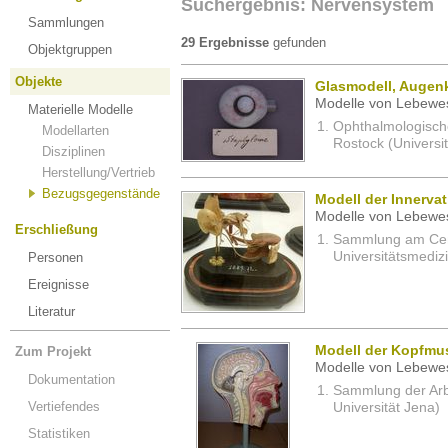
Suchergebnis: Nervensystem
Sammlungen
29 Ergebnisse
gefunden
Objektgruppen
Objekte
Glasmodell, Augen
Modelle von Lebewe
Materielle Modelle
Ophthalmologisch
Modellarten
Rostock (Universi
Disziplinen
Herstellung/Vertrieb
Bezugsgegenstände
Modell der Innerva
Modelle von Lebewe
Erschließung
Sammlung am Cent
Universitätsmedizi
Personen
Ereignisse
Literatur
Modell der Kopfmu
Zum Projekt
Modelle von Lebewe
Dokumentation
Sammlung der Arbei
Vertiefendes
Universität Jena)
Statistiken