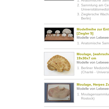
Anatomische Samm
Sammlung am Cent
Universitätsmedizi
Zieglersche Wachs
Berlin)
Modellreihe zur En
[Ziegler 5]
Modelle von Lebewe
Anatomische Samm
Moulage, (wahrsche
19x30x7 cm
Modelle von Lebewe
Berliner Medizinh
(Charité - Univers
Moulage, Herpes Zo
Modelle von Lebewe
Moulagensammlung 
Rostock)