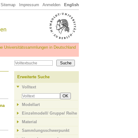
Sitemap
Impressum
Anmelden
English
een
iche Universitätssammlungen in Deutschland
Erweiterte Suche
Volltext
OK
Modellart
ena
Einzelmodell/ Gruppe/ Reihe
Material
Sammlungsschwerpunkt