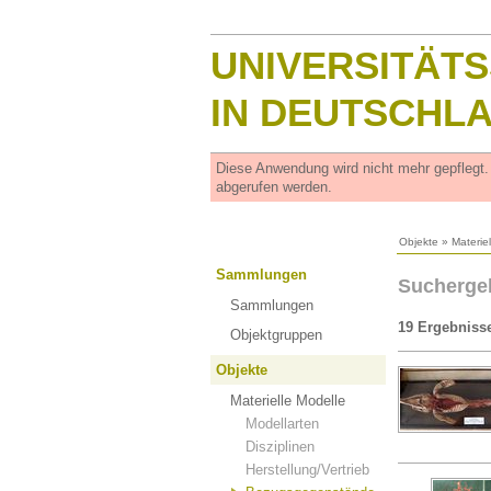
UNIVERSITÄT
IN DEUTSCHL
Diese Anwendung wird nicht mehr gepflegt
abgerufen werden.
Objekte
»
Materie
Sammlungen
Suchergeb
Sammlungen
19 Ergebniss
Objektgruppen
Objekte
Materielle Modelle
Modellarten
Disziplinen
Herstellung/Vertrieb