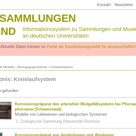
Kontakt
Newsletter
SSAMMLUNGEN
AND
Informationssystem zu Sammlungen und Mus
an deutschen Universitäten
. Aktuelle Daten können im
Portal der Koordinierungsstelle für wissenschaftl
lle Modelle
»
Bezugsgegenstände
» Kreislaufsystem
nis: Kreislaufsystem
e
gefunden
Korrosionspräparat des arteriellen Blutgefäßsystems bei Phoca
phocaena (Schweinswal)
Modelle von Lebewesen und biologischen Systemen
Zoologische Sammlung (Universität Rostock)
Korrosionspräparat von Aortenbogen und Abgängen