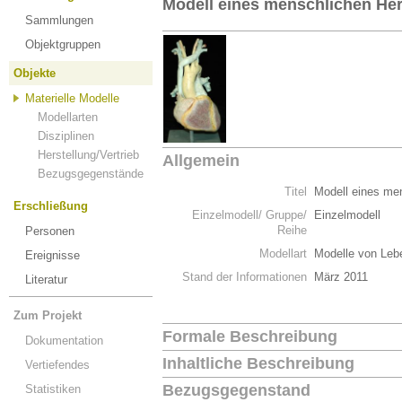
Modell eines menschlichen He
Sammlungen
Objektgruppen
Objekte
Materielle Modelle
Modellarten
Disziplinen
Herstellung/Vertrieb
Allgemein
Bezugsgegenstände
Titel
Modell eines me
Erschließung
Einzelmodell/ Gruppe/
Einzelmodell
Reihe
Personen
Modellart
Modelle von Leb
Ereignisse
Stand der Informationen
März 2011
Literatur
Zum Projekt
Formale Beschreibung
Dokumentation
Inhaltliche Beschreibung
Vertiefendes
Bezugsgegenstand
Statistiken