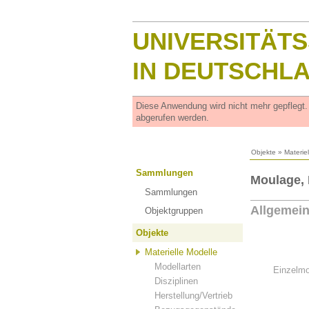
UNIVERSITÄT
IN DEUTSCHL
Diese Anwendung wird nicht mehr gepflegt
abgerufen werden.
Objekte
»
Materie
Sammlungen
Moulage,
Sammlungen
Allgemei
Objektgruppen
Objekte
Materielle Modelle
Modellarten
Einzelmo
Disziplinen
Herstellung/Vertrieb