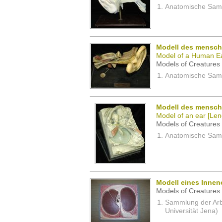
Anatomische Samm
Modell des mensch
Model of a Human E
Models of Creatures 
Anatomische Samm
Modell des menschl
Model of an ear [Leno
Models of Creatures 
Anatomische Samm
Modell eines Innen
Models of Creatures 
Sammlung der Arbei
Universität Jena)