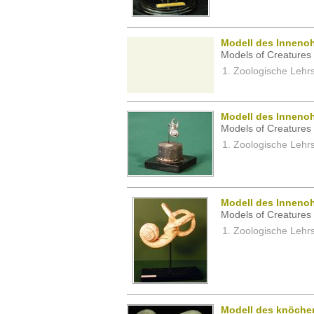
Modell des Innenoh
Models of Creatures 
Zoologische Lehrs
Modell des Inneno
Models of Creatures 
Zoologische Lehrs
Modell des Innenoh
Models of Creatures 
Zoologische Lehrs
Modell des knöche