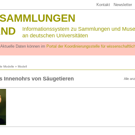
Kontakt
Newsletter
SSAMMLUNGEN
AND
Informationssystem zu Sammlungen und Mus
an deutschen Universitäten
. Aktuelle Daten können im
Portal der Koordinierungsstelle für wissenschaftl
lle Modelle
» Modell
s Innenohrs von Säugetieren
Alle an
n