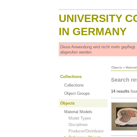
UNIVERSITY C
IN GERMANY
Diese Anwendung wird nicht mehr gepflegt
abgerufen werden.
Objects
»
Materia
Collections
Search re
Collections
14 results
fou
Object Groups
Objects
Material Models
Model Types
Disciplines
Producer/Distributor