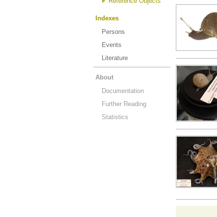
Reference Objects
Indexes
Persons
Events
Literature
About
Documentation
Further Reading
Statistics