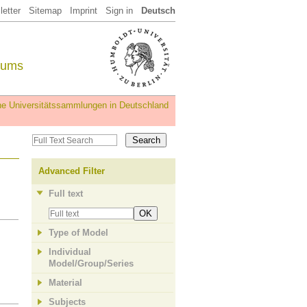
etter
Sitemap
Imprint
Sign in
Deutsch
eums
iche Universitätssammlungen in Deutschland
Advanced Filter
Full text
OK
Type of Model
Individual
Model/Group/Series
Material
Subjects