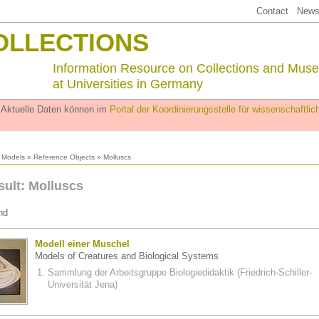
Contact
Newsl
OLLECTIONS
Information Resource on Collections and Mus
at Universities in Germany
. Aktuelle Daten können im
Portal der Koordinierungsstelle für wissenschaftl
l Models
»
Reference Objects
» Molluscs
sult: Molluscs
nd
Modell einer Muschel
Models of Creatures and Biological Systems
Sammlung der Arbeitsgruppe Biologiedidaktik (Friedrich-Schiller-
Universität Jena)