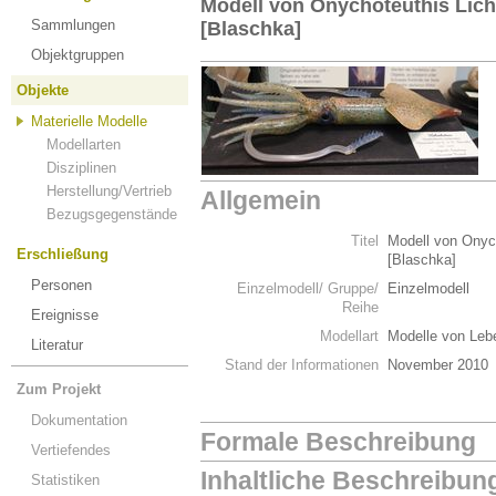
Modell von Onychoteuthis Lich
Sammlungen
[Blaschka]
Objektgruppen
Objekte
Materielle Modelle
Modellarten
Disziplinen
Herstellung/Vertrieb
Allgemein
Bezugsgegenstände
Titel
Modell von Onych
Erschließung
[Blaschka]
Personen
Einzelmodell/ Gruppe/
Einzelmodell
Reihe
Ereignisse
Modellart
Modelle von Leb
Literatur
Stand der Informationen
November 2010
Zum Projekt
Dokumentation
Formale Beschreibung
Vertiefendes
Inhaltliche Beschreibun
Statistiken