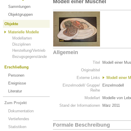
Modell einer Muschel
Sammlungen
Objektgruppen
Objekte
Materielle Modelle
Modellarten
Disziplinen
Herstellung/Vertrieb
Allgemein
Bezugsgegenstände
Titel
Modell einer Mu
Erschließung
Originaltitel
Personen
Externe Links
Modell einer 
Ereignisse
Einzelmodell/ Gruppe/
Einzelmodell
Reihe
Literatur
Modellart
Modelle von Leb
Zum Projekt
Stand der Informationen
März 2011
Dokumentation
Vertiefendes
Formale Beschreibung
Statistiken