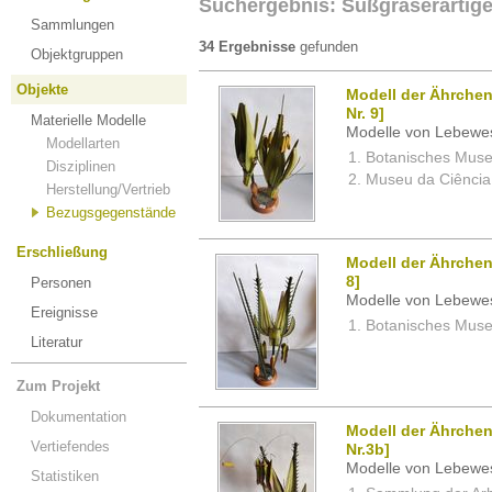
Suchergebnis: Süßgräserartig
Sammlungen
34 Ergebnisse
gefunden
Objektgruppen
Objekte
Modell der Ährchen
Nr. 9]
Materielle Modelle
Modelle von Lebewe
Modellarten
Botanisches Museu
Disziplinen
Museu da Ciência,
Herstellung/Vertrieb
Bezugsgegenstände
Erschließung
Modell der Ährchen
8]
Personen
Modelle von Lebewe
Ereignisse
Botanisches Museu
Literatur
Zum Projekt
Dokumentation
Modell der Ährchen
Vertiefendes
Nr.3b]
Modelle von Lebewe
Statistiken