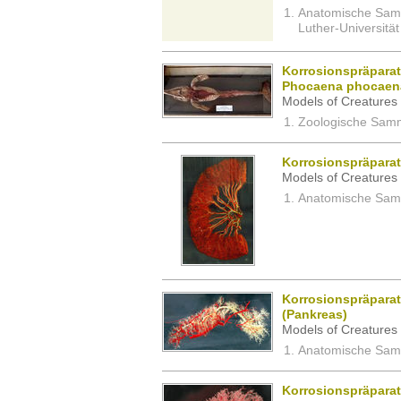
Anatomische Sam
Luther-Universität
Korrosionspräparat
Phocaena phocaen
Models of Creatures 
Zoologische Samm
Korrosionspräpara
Models of Creatures 
Anatomische Samm
Korrosionspräpara
(Pankreas)
Models of Creatures 
Anatomische Samm
Korrosionspräparat