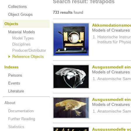
Search result: Tetrapods
Collections
733 results
found
Object Groups
Objects
Akkomodationsmod
Models of Creatures 
Material Models
Historische Inst
Model Types
Instituts für Physi
Disciplines
Producer/Distributor
Reference Objects
Indexes
Ausgussmodell ein
Models of Creatures 
Persons
Anatomische Samm
Events
Literature
Ausgussmodell ein
About
Models of Creatures 
Documentation
Anatomische Samm
Further Reading
Statistics
Ausgussmodelle vo