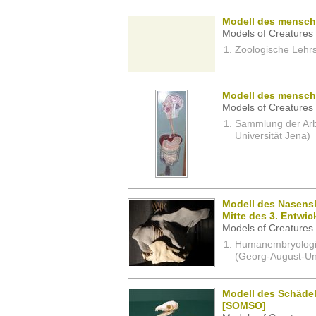
Modell des menschl
Models of Creatures 
Zoologische Lehrs
Modell des menschl
Models of Creatures 
Sammlung der Arbei
Universität Jena)
Modell des Nasensk
Mitte des 3. Entwi
Models of Creatures 
Humanembryologi
(Georg-August-Uni
Modell des Schäde
[SOMSO]