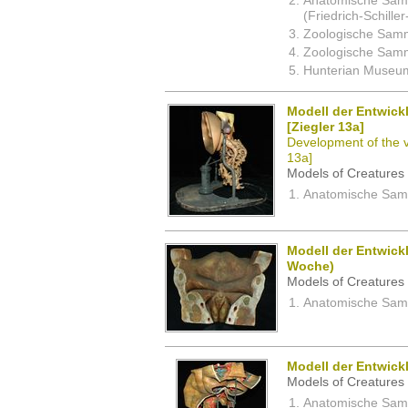
Anatomische Sam
(Friedrich-Schille
Zoologische Samm
Zoologische Samm
Hunterian Museum
Modell der Entwick
[Ziegler 13a]
Development of the va
13a]
Models of Creatures 
Anatomische Samm
Modell der Entwick
Woche)
Models of Creatures 
Anatomische Samm
Modell der Entwick
Models of Creatures 
Anatomische Samm