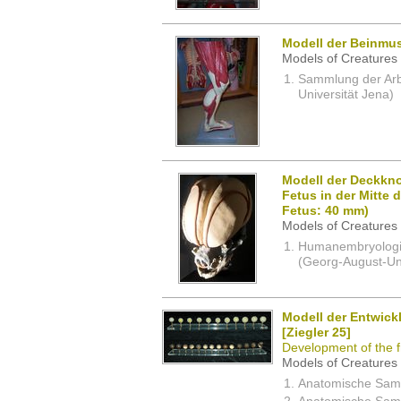
Modell der Beinmus
Models of Creatures 
Sammlung der Arbei
Universität Jena)
Modell der Deckkn
Fetus in der Mitte
Fetus: 40 mm)
Models of Creatures 
Humanembryologi
(Georg-August-Uni
Modell der Entwick
[Ziegler 25]
Development of the f
Models of Creatures 
Anatomische Samm