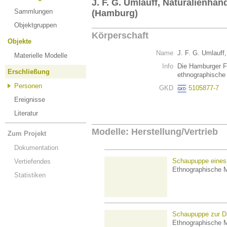
J. F. G. Umlauff, Naturalienh
Sammlungen
(Hamburg)
Objektgruppen
Körperschaft
Objekte
Name
J. F. G. Umlauf
Materielle Modelle
Info
Die Hamburger Fi
Erschließung
ethnographische
Personen
GKD
5105877-7
Ereignisse
Literatur
Modelle: Herstellung/Vertrieb
Zum Projekt
Dokumentation
Schaupuppe eines 
Vertiefendes
Ethnographische M
Statistiken
Schaupuppe zur Dar
Ethnographische M