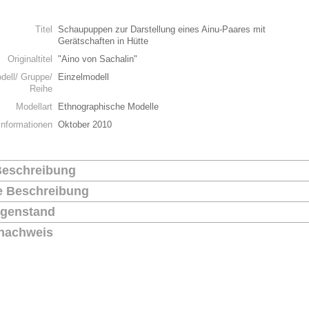
n
Titel
Schaupuppen zur Darstellung eines Ainu-Paares mit
Gerätschaften in Hütte
Originaltitel
"Aino von Sachalin"
dell/ Gruppe/
Einzelmodell
Reihe
Modellart
Ethnographische Modelle
Informationen
Oktober 2010
Beschreibung
he Beschreibung
genstand
nachweis