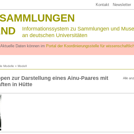
Kontakt
Newsletter
SSAMMLUNGEN
AND
Informationssystem zu Sammlungen und Mus
an deutschen Universitäten
. Aktuelle Daten können im
Portal der Koordinierungsstelle für wissenschaftl
lle Modelle
» Modell
en zur Darstellung eines Ainu-Paares mit
Alle an
ften in Hütte