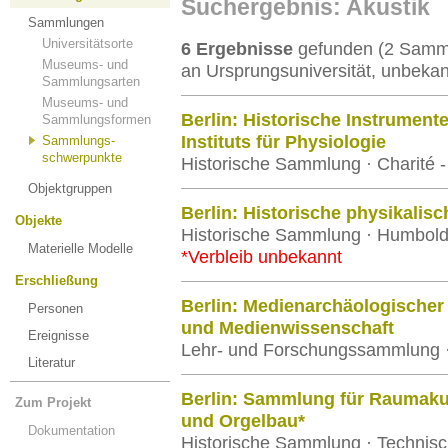
Suchergebnis: Akustik
Sammlungen
Universitätsorte
6 Ergebnisse
gefunden (2 Samml
Museums- und
an Ursprungsuniversität, unbekan
Sammlungsarten
Museums- und
Berlin: Historische Instrumen
Sammlungsformen
Instituts für Physiologie
Sammlungs-
schwerpunkte
Historische Sammlung · Charité - 
Objektgruppen
Berlin: Historische physikalis
Objekte
Historische Sammlung · Humboldt-
Materielle Modelle
*Verbleib unbekannt
Erschließung
Berlin: Medienarchäologischer 
Personen
und Medienwissenschaft
Ereignisse
Lehr- und Forschungssammlung · 
Literatur
Berlin: Sammlung für Raumaku
Zum Projekt
und Orgelbau*
Dokumentation
Historische Sammlung · Technisch