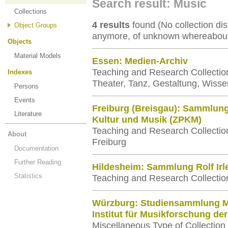
Search result: Music
Collections
4 results
found (No collection diss
Object Groups
anymore, of unknown whereabouts
Objects
Material Models
Essen: Medien-Archiv
Teaching and Research Collection
Indexes
Theater, Tanz, Gestaltung, Wisse
Persons
Events
Freiburg (Breisgau): Sammlun
Literature
Kultur und Musik (ZPKM)
Teaching and Research Collection
About
Freiburg
Documentation
Further Reading
Hildesheim: Sammlung Rolf Irl
Statistics
Teaching and Research Collection 
Würzburg: Studiensammlung M
Institut für Musikforschung de
Miscellaneous Type of Collection 