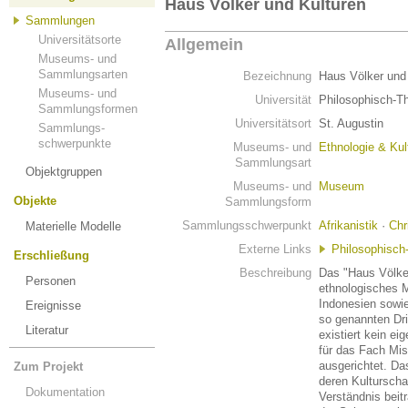
Haus Völker und Kulturen
Sammlungen
Universitätsorte
Allgemein
Museums- und
Sammlungsarten
Bezeichnung
Haus Völker und
Museums- und
Universität
Philosophisch-T
Sammlungsformen
Universitätsort
St. Augustin
Sammlungs-
schwerpunkte
Museums- und
Ethnologie & Kul
Sammlungsart
Objektgruppen
Museums- und
Museum
Objekte
Sammlungsform
Sammlungsschwerpunkt
Afrikanistik
·
Chr
Materielle Modelle
Externe Links
Philosophisch
Erschließung
Beschreibung
Das "Haus Völker
Personen
ethnologisches 
Indonesien sowie
Ereignisse
so genannten Dri
Literatur
existiert kein e
für das Fach Mis
ausgerichtet. Da
Zum Projekt
deren Kulturscha
Dokumentation
Verständnis beit