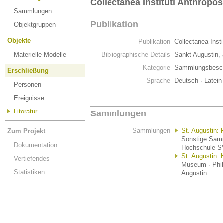
Collectanea Instituti Anthropos
Sammlungen
Publikation
Objektgruppen
Objekte
Publikation
Collectanea Inst
Materielle Modelle
Bibliographische Details
Sankt Augustin,
Kategorie
Sammlungsbesch
Erschließung
Sprache
Deutsch · Latein
Personen
Ereignisse
Literatur
Sammlungen
Sammlungen
St. Augustin:
Zum Projekt
Sonstige Samm
Dokumentation
Hochschule SV
St. Augustin: 
Vertiefendes
Museum · Phil
Statistiken
Augustin