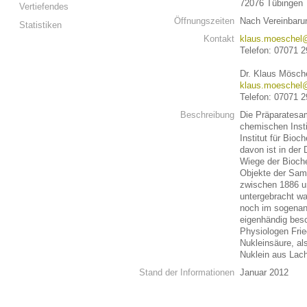
72076 Tübingen
Vertiefendes
Öffnungszeiten
Nach Vereinbaru
Statistiken
Kontakt
klaus.moeschel@
Telefon: 07071 
Dr. Klaus Mösche
klaus.moeschel@
Telefon: 07071 
Beschreibung
Die Präparatesa
chemischen Insti
Institut für Bioc
davon ist in der
Wiege der Bioch
Objekte der Sam
zwischen 1886 un
untergebracht wa
noch im sogenann
eigenhändig bes
Physiologen Frie
Nukleinsäure, a
Nuklein aus Lac
Stand der Informationen
Januar 2012