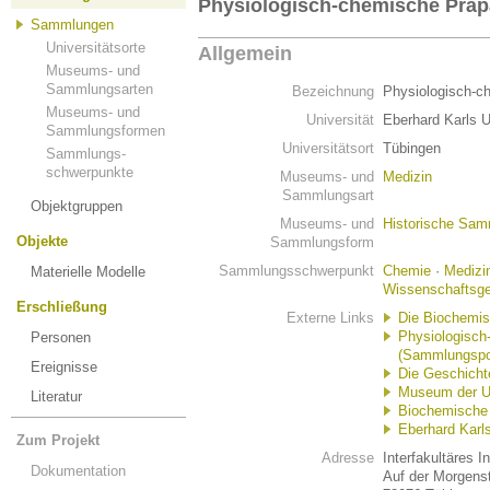
Physiologisch-chemische Prä
Sammlungen
Universitätsorte
Allgemein
Museums- und
Sammlungsarten
Bezeichnung
Physiologisch-
Museums- und
Universität
Eberhard Karls U
Sammlungsformen
Universitätsort
Tübingen
Sammlungs-
schwerpunkte
Museums- und
Medizin
Sammlungsart
Objektgruppen
Museums- und
Historische Sa
Objekte
Sammlungsform
Sammlungsschwerpunkt
Chemie
·
Medizi
Materielle Modelle
Wissenschaftsge
Erschließung
Externe Links
Die Biochemi
Physiologisc
Personen
(Sammlungspor
Ereignisse
Die Geschicht
Museum der U
Literatur
Biochemische 
Eberhard Karls
Zum Projekt
Adresse
Interfakultäres I
Dokumentation
Auf der Morgenst