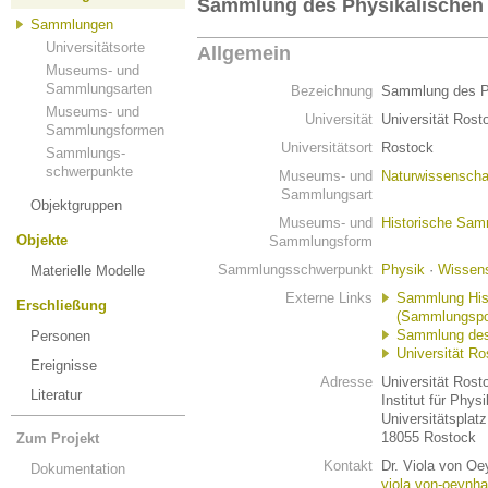
Sammlung des Physikalischen I
Sammlungen
Universitätsorte
Allgemein
Museums- und
Sammlungsarten
Bezeichnung
Sammlung des Ph
Museums- und
Universität
Universität Rost
Sammlungsformen
Universitätsort
Rostock
Sammlungs-
schwerpunkte
Museums- und
Naturwissenscha
Sammlungsart
Objektgruppen
Museums- und
Historische Sa
Objekte
Sammlungsform
Sammlungsschwerpunkt
Physik
·
Wissens
Materielle Modelle
Externe Links
Sammlung Hist
Erschließung
(Sammlungspor
Sammlung des P
Personen
Universität Ro
Ereignisse
Adresse
Universität Rost
Literatur
Institut für Physi
Universitätsplatz
18055 Rostock
Zum Projekt
Kontakt
Dr. Viola von O
Dokumentation
viola.von-oeynh