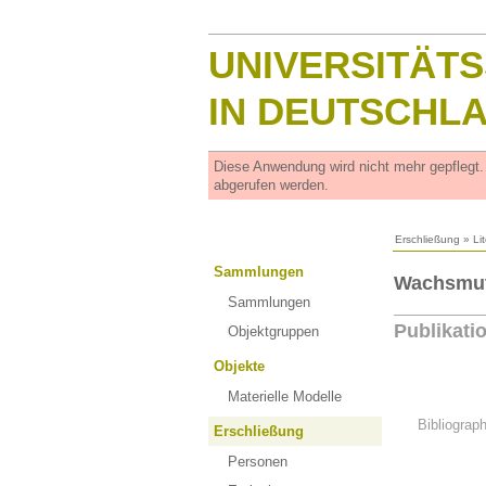
UNIVERSITÄT
IN DEUTSCHL
Diese Anwendung wird nicht mehr gepflegt
abgerufen werden.
Erschließung
»
Li
Sammlungen
Wachsmuth
Sammlungen
Publikati
Objektgruppen
Objekte
Materielle Modelle
Bibliograp
Erschließung
Personen