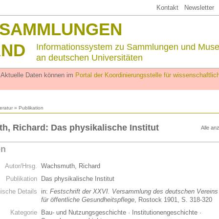
Kontakt
Newsletter
SSAMMLUNGEN
AND
Informationssystem zu Sammlungen und Mus
an deutschen Universitäten
. Aktuelle Daten können im
Portal der Koordinierungsstelle für wissenschaftl
teratur
» Publikation
, Richard: Das physikalische Institut
Alle an
on
Autor/Hrsg.
Wachsmuth, Richard
Publikation
Das physikalische Institut
hische Details
in:
Festschrift der XXVI. Versammlung des deutschen Vereins
für öffentliche Gesundheitspflege
, Rostock 1901, S. 318-320
Kategorie
Bau- und Nutzungsgeschichte · Institutionengeschichte ·