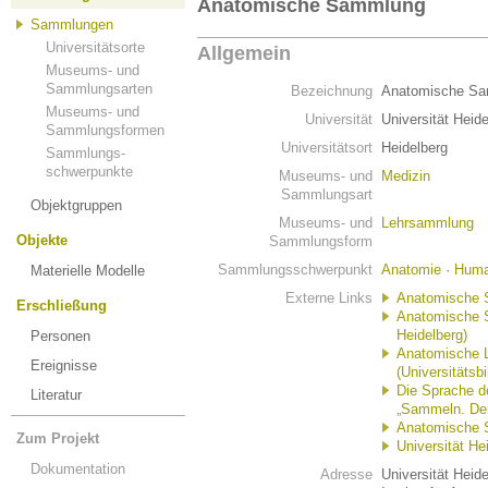
Anatomische Sammlung
Sammlungen
Universitätsorte
Allgemein
Museums- und
Sammlungsarten
Bezeichnung
Anatomische S
Museums- und
Universität
Universität Heid
Sammlungsformen
Universitätsort
Heidelberg
Sammlungs-
schwerpunkte
Museums- und
Medizin
Sammlungsart
Objektgruppen
Museums- und
Lehrsammlung
Objekte
Sammlungsform
Sammlungsschwerpunkt
Anatomie
·
Huma
Materielle Modelle
Externe Links
Anatomische
Erschließung
Anatomische S
Heidelberg)
Personen
Anatomische Li
Ereignisse
(Universitätsb
Die Sprache d
Literatur
„Sammeln. Der
Anatomische 
Zum Projekt
Universität He
Dokumentation
Adresse
Universität Heid