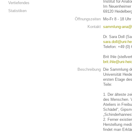
Institut für Anat
Vertiefendes
Im Neuenheimer 
Statistiken
69120 Heidelber
Öffnungszeiten
Mo-Fr 8 - 18 Uh
Kontakt
sammlung-ana@li
Dr. Sara Doll (S
sara.doll@uni-he
Telefon: +49 (0)
Brit Ihle (stellv
brit.ihle@uni-hei
Beschreibung
Die Sammlung des
Universität Heid
ersten Etage des 
Teile:
1. Der älteste z
des Menschen. Vi
Ateliers in Freib
Schädel“, Gipsmo
„Schinderhannes
2. Ferner existie
Herstellung medi
findet man Erklä