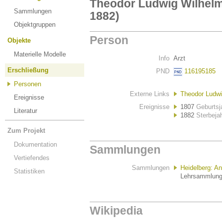
Theodor Ludwig Wilhelm
Sammlungen
1882)
Objektgruppen
Person
Objekte
Materielle Modelle
Info
Arzt
Erschließung
PND
116195185
Personen
Externe Links
Theodor Ludwi
Ereignisse
Ereignisse
1807
Geburtsj
Literatur
1882
Sterbeja
Zum Projekt
Dokumentation
Sammlungen
Vertiefendes
Sammlungen
Heidelberg: 
Statistiken
Lehrsammlung 
Wikipedia