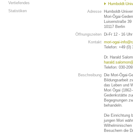
Vertiefendes
Humboldt-Unive
Statistiken
Adresse
Humboldt-Univers
Mori-Ôgai-Geden
Luisenstraße 39
10117 Berlin
Öffnungszeiten
Di-Fr 12 - 16 Uh
Kontakt
mori-ogai-info@r
Telefon: +49 (0)
Dr. Harald Salom
harald.salomon@r
Telefon: 030-209
Beschreibung
Die Mori-Ōgai-G
Bildungsarbeit 
das Leben und W
Mori Ōgai (1862–
Gedenkstätte zug
Begegnungen zwi
behandeln.
Die Einrichtung 
jungen Mori währ
Wilhelminischen 
Besuchern die Da