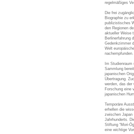
regelmäßiges Ve
Die frei zugängl
Biographie zu er
publizistisches
den Regionen der
aktueller Weise 
Berlinerfahrung 
Gedenkzimmer di
Welt europäische
nachempfunden.
Im Studienraum 
Sammlung bereit.
japanischen Orig
Übertragung. Zud
werden, das der 
Forschung eine v
japanischen Hum
Temporäre Ausst
erhellen die wis
zwischen Japan u
Jahrhunderts. Di
Stiftung “Mori-Ō
eine wichtige Vo