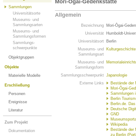
Mori-Ôgai-Gedenkstätte
Sammlungen
Universitätsorte
Allgemein
Museums- und
Sammlungsarten
Bezeichnung
Mori-Ôgai-Geden
Museums- und
Universität
Humboldt-Univers
Sammlungsformen
Universitätsort
Berlin
Sammlungs-
schwerpunkte
Museums- und
Kulturgeschicht
Sammlungsart
Objektgruppen
Museums- und
Memorialeinricht
Objekte
Sammlungsform
Sammlungsschwerpunkt
Japanologie
Materielle Modelle
Externe Links
Bestände der 
Erschließung
Mori-Ôgai-Ged
Sammlungen in 
Personen
Berlin Touri
Ereignisse
Berlin.de. Das 
Deutsche Digit
Literatur
GND
Museumsportal
Zum Projekt
Wikipedia
Bestände der 
Dokumentation
zu Berlin (Port